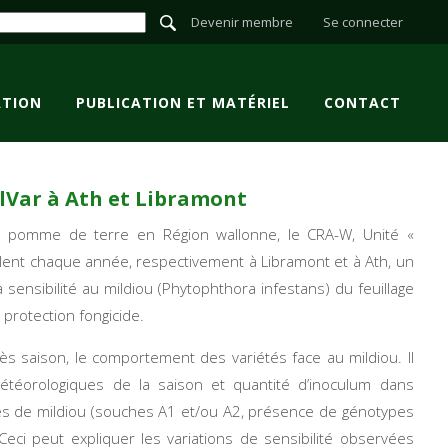
Devenir membre
Se connecter
TION
PUBLICATION ET MATÉRIEL
CONTACT
MilVar à Ath et Libramont
la pomme de terre en Région wallonne, le CRA-W, Unité «
allent chaque année, respectivement à Libramont et à Ath, un
a sensibilité au mildiou (
Phytophthora infestans
) du feuillage
rotection fongicide.
s saison, le comportement des variétés face au mildiou. Il
étéorologiques de la saison et quantité d’inoculum dans
hes de mildiou (souches A1 et/ou A2, présence de génotypes
Ceci peut expliquer les variations de sensibilité observées