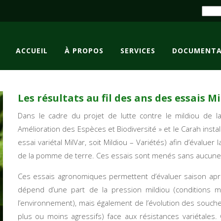
ACCUEIL
À PROPOS
SERVICES
DOCUMENTA
Les résultats au fil des ans des essais 
Dans le cadre du projet de lutte contre le mildiou de 
Amélioration des Espèces et Biodiversité » et le Carah inst
essai variétal MilVar, soit Mildiou – Variétés) afin d’évaluer l
de la pomme de terre. Ces essais sont menés sans aucune p
Ces essais agronomiques permettent d’évaluer saison aprè
dépend d’une part de la pression mildiou (conditions m
l’environnement), mais également de l’évolution des souc
plus ou moins agressifs) face aux résistances variétales. 