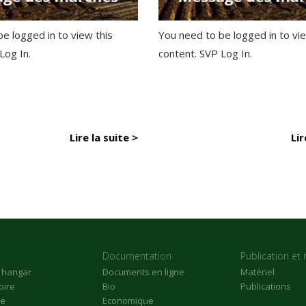
e logged in to view this
You need to be logged in to vie
 Log In.
content. SVP Log In.
Lire la suite >
Lir
Documentation
Publication et 
n hangar
Documents en ligne
Matériel
oire
Bio
Publications
re
Economique