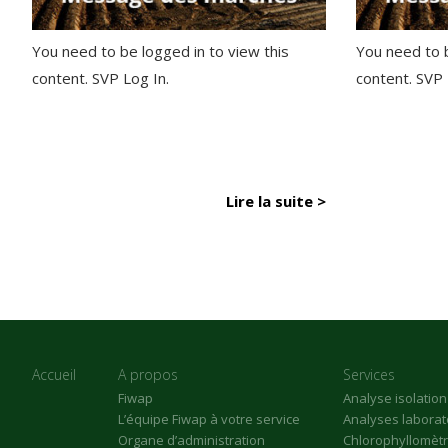
You need to be logged in to view this
You need to b
content. SVP Log In.
content. SVP
Lire la suite >
Accueil
A propos
Services
Fiwap
Analyse isolatio
L’équipe Fiwap à votre service
Analyses laborat
Organe d’administration
Chlorophyllomèt