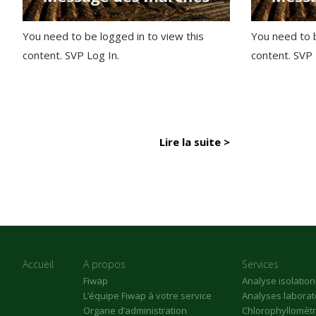
You need to be logged in to view this
You need to b
content. SVP Log In.
content. SVP
Lire la suite >
Accueil
A propos
Services
Fiwap
Analyse isolatio
L’équipe Fiwap à votre service
Analyses laborat
Organe d’administration
Chlorophyllomèt