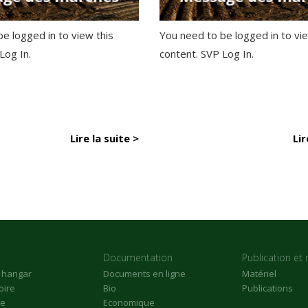
e logged in to view this
You need to be logged in to vie
 Log In.
content. SVP Log In.
Lire la suite >
Lir
Documentation
Publication et 
n hangar
Documents en ligne
Matériel
oire
Bio
Publications
re
Economique