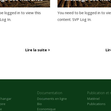
e logged in to view this
You need to be logged in to vie
 Log In.
content. SVP Log In.
Lire la suite >
Lir
Documentation
Publication et 
n hangar
Documents en ligne
Matériel
oire
Bio
Publications
re
Economique