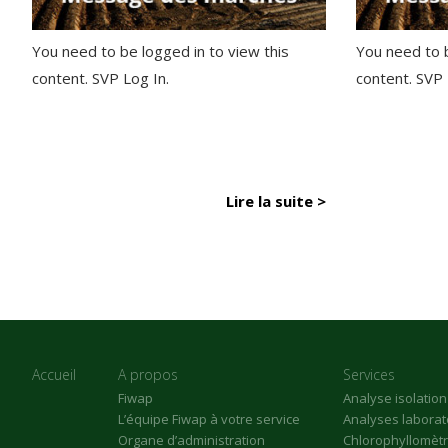
You need to be logged in to view this
You need to b
content. SVP Log In.
content. SVP
Lire la suite >
Accueil
A propos
Services
Fiwap
Analyse isolatio
L’équipe Fiwap à votre service
Analyses laborat
Organe d’administration
Chlorophyllomèt