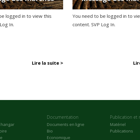
e logged in to view this
You need to be logged in to vie
 Log In.
content. SVP Log In.
Lire la suite >
Lir
Documentation
Publication et 
n hangar
Documents en ligne
Matériel
oire
Bio
Publications
re
Economique