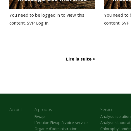
You need to be logged in to view this
You need to b
content. SVP Log In.
content. SVP
Lire la suite >
Accueil
A propos
Services
Fiwap
Analyse isolatio
L’équipe Fiwap à votre service
Analyses laborat
Organe d’administration
Chlorophyllomèt