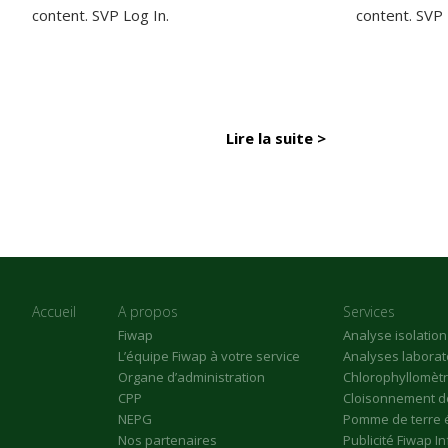
content. SVP Log In.
content. SVP
Lire la suite >
Accueil
A propos
Services
Fiwap
Analyse isolatio
L’équipe Fiwap à votre service
Analyses laborat
Organe d’administration
Chlorophyllomèt
CPP
Cloisonnement de
NEPG
Pomme de terre 
Nos partenaires
Publicité Fiwap I