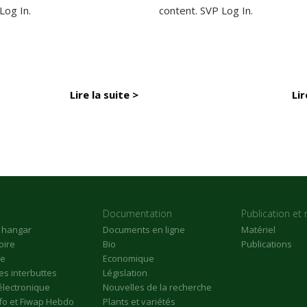
 Log In.
content. SVP Log In.
Lire la suite >
Lir
Documentation
Publication et 
n hangar
Documents en ligne
Matériel
oire
Bio
Publications
re
Economique
s interbuttes
Législation
électronique
Nouvelles de la recherche
nfo et Fiwap Hebdo
Plants et variétés