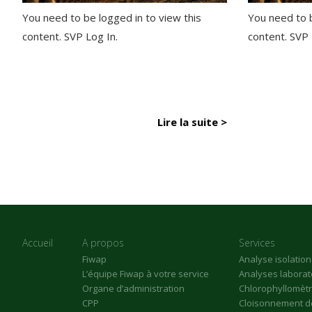
You need to be logged in to view this
You need to b
content. SVP Log In.
content. SVP
Lire la suite >
Accueil
A propos
Services
Fiwap
Analyse isolatio
L’équipe Fiwap à votre service
Analyses laborat
Organe d’administration
Chlorophyllomèt
CPP
Cloisonnement de