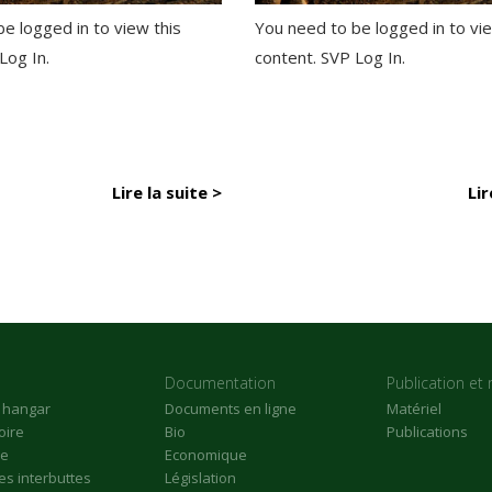
e logged in to view this
You need to be logged in to vie
 Log In.
content. SVP Log In.
Lire la suite >
Lir
Documentation
Publication et 
n hangar
Documents en ligne
Matériel
oire
Bio
Publications
re
Economique
s interbuttes
Législation