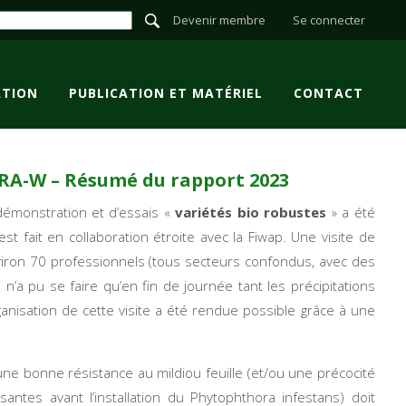
Devenir membre
Se connecter
TION
PUBLICATION ET MATÉRIEL
CONTACT
 CRA-W – Résumé du rapport 2023
émonstration et d’essais «
variétés bio robustes
» a été
est fait en collaboration étroite avec la Fiwap. Une visite de
nviron 70 professionnels (tous secteurs confondus, avec des
 n’a pu se faire qu’en fin de journée tant les précipitations
anisation de cette visite a été rendue possible grâce à une
e bonne résistance au mildiou feuille (et/ou une précocité
santes avant l’installation du
Phytophthora infestans
) doit