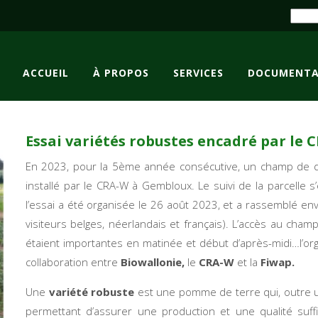
ACCUEIL
À PROPOS
SERVICES
DOCUMENTA
Essai variétés robustes encadré par le
En 2023, pour la 5
ème
année consécutive, un champ de d
installé par le CRA-W à Gembloux. Le suivi de la parcelle s’
l’essai a été organisée le 26 août 2023, et a rassemblé e
visiteurs belges, néerlandais et français). L’accès au champ
étaient importantes en matinée et début d’après-midi…l’org
collaboration entre
Biowallonie,
le
CRA-W
et la
Fiwap.
Une
variété robuste
est une pomme de terre qui, outre un
permettant d’assurer une production et une qualité suffi