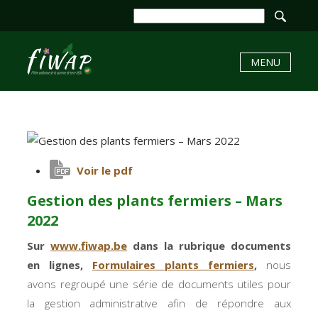
MENU
Voir le pdf
Gestion des plants fermiers – Mars
2022
Sur
www.fiwap.be
dans la rubrique documents
en lignes,
Formulaires plants fermiers
,
nous
avons regroupé une série de documents utiles pour
la gestion administrative afin de répondre aux