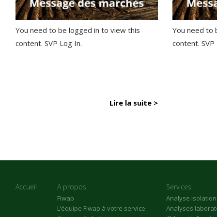
You need to be logged in to view this
You need to b
content. SVP Log In.
content. SVP
Lire la suite >
Accueil
A propos
Services
Fiwap
Analyse isolatio
L’équipe Fiwap à votre service
Analyses laborat