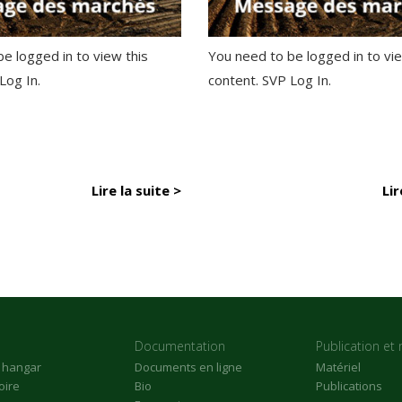
e logged in to view this
You need to be logged in to vie
 Log In.
content. SVP Log In.
Lire la suite >
Lir
Documentation
Publication et 
n hangar
Documents en ligne
Matériel
oire
Bio
Publications