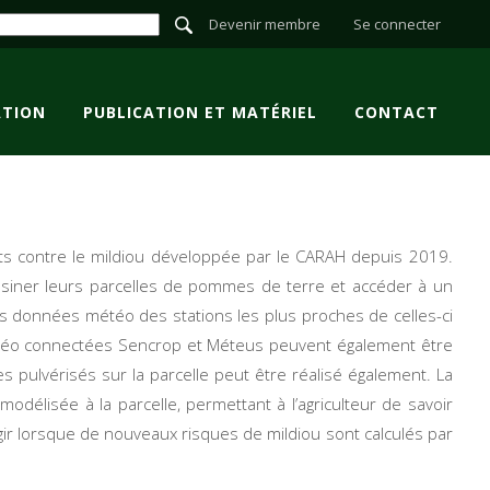
Devenir membre
Se connecter
TION
PUBLICATION ET MATÉRIEL
CONTACT
nts contre le mildiou développée par le CARAH depuis 2019.
dessiner leurs parcelles de pommes de terre et accéder à un
es données météo des stations les plus proches de celles-ci
météo connectées Sencrop et Méteus peuvent également être
s pulvérisés sur la parcelle peut être réalisé également. La
délisée à la parcelle, permettant à l’agriculteur de savoir
gir lorsque de nouveaux risques de mildiou sont calculés par