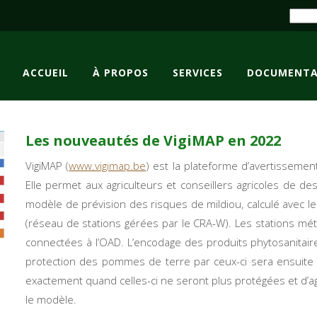
ACCUEIL
À PROPOS
SERVICES
DOCUMENTA
Les nouveautés de VigiMAP en 2022
VigiMAP (
www.vigimap.be
) est la plateforme d’avertisseme
Elle permet aux agriculteurs et conseillers agricoles de 
modèle de prévision des risques de mildiou, calculé avec l
(réseau de stations gérées par le CRA-W). Les stations 
connectées à l’OAD. L’encodage des produits phytosanitaire
protection des pommes de terre par ceux-ci sera ensuite mo
exactement quand celles-ci ne seront plus protégées et d’a
le modèle.