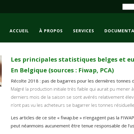
ACCUEIL
À PROPOS
SERVICES
DOCUMENTA
Les principales statistiques belges et 
En Belgique (sources : Fiwap, PCA)
Récolte 2018 : pas de bagarres pour les dernières tonnes 
Malgré la production initiale très faible qui aurait pu mene
derniers mois de la saison se sont avérés relativement élev
n’ont pas vu les acheteurs se bagarrer les tonnes résiduel
Les articles de ce site « fiwap.be » n’engagent pas la FIWA
peut néanmoins aucunement être tenue responsable de l’usag