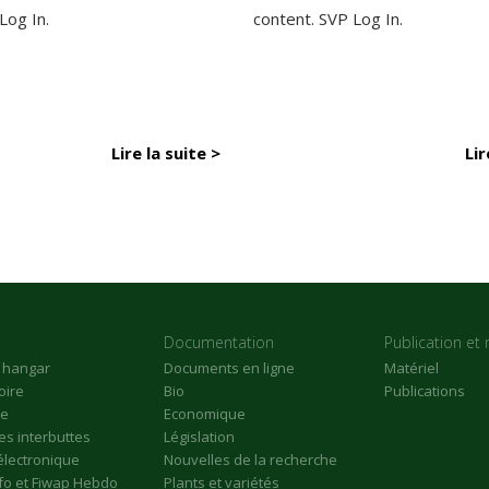
 Log In.
content. SVP Log In.
Lire la suite >
Lir
Documentation
Publication et 
n hangar
Documents en ligne
Matériel
oire
Bio
Publications
re
Economique
s interbuttes
Législation
électronique
Nouvelles de la recherche
nfo et Fiwap Hebdo
Plants et variétés