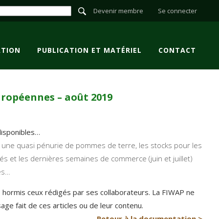
Devenir membre
Se connecter
TION
PUBLICATION ET MATÉRIEL
CONTACT
européennes – août 2019
disponibles…
r à une quasi pénurie de pommes de terre, les stocks pour les
és et les dernières semaines de commerce (juin et juillet)
les…
P hormis ceux rédigés par ses collaborateurs. La FIWAP ne
e fait de ces articles ou de leur contenu.
Retour à la documentation >