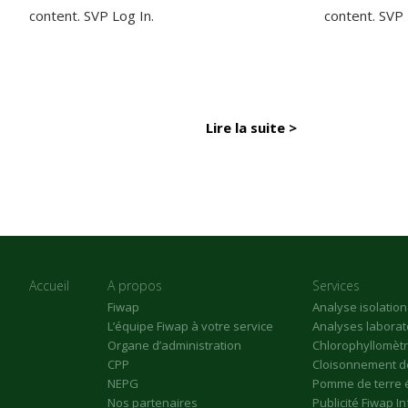
content. SVP Log In.
content. SVP
Lire la suite >
Accueil
A propos
Services
Fiwap
Analyse isolatio
L’équipe Fiwap à votre service
Analyses laborat
Organe d’administration
Chlorophyllomèt
CPP
Cloisonnement de
NEPG
Pomme de terre 
Nos partenaires
Publicité Fiwap I