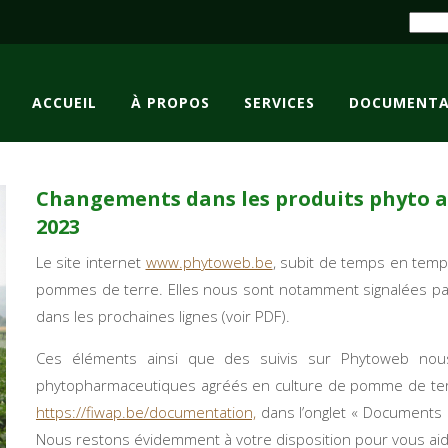
ACCUEIL
À PROPOS
SERVICES
DOCUMENTA
Changements dans les produits phyto ag
2023
Le site internet
www.phytoweb.be
, subit de temps en temp
pommes de terre. Elles nous sont notamment signalées par
dans les prochaines lignes (voir PDF).
Ces éléments ainsi que des suivis sur Phytoweb nous
phytopharmaceutiques agréés en culture de pomme de terre
https://fiwap.be/documentation,
dans l’onglet « Documents e
Nous restons évidemment à votre disposition pour vous ai