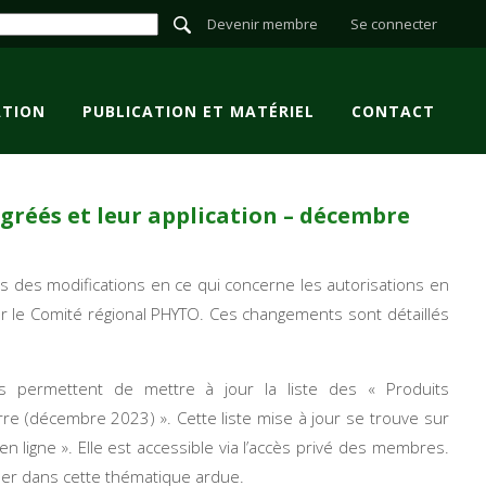
Devenir membre
Se connecter
TION
PUBLICATION ET MATÉRIEL
CONTACT
réés et leur application – décembre
s des modifications en ce qui concerne les autorisations en
 le Comité régional PHYTO. Ces changements sont détaillés
 permettent de mettre à jour la liste des « Produits
 (décembre 2023) ». Cette liste mise à jour se trouve sur
n ligne ». Elle est accessible via l’accès privé des membres.
der dans cette thématique ardue.