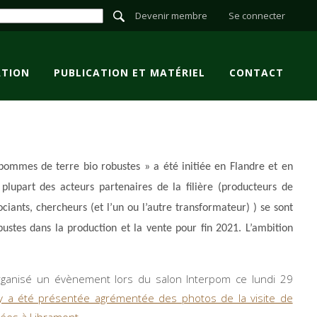
Devenir membre
Se connecter
TION
PUBLICATION ET MATÉRIEL
CONTACT
pommes de terre bio robustes » a été initiée en Flandre et en
 plupart des acteurs partenaires de la filière (producteurs de
iants, chercheurs (et l’un ou l’autre transformateur) ) se sont
ustes dans la production et la vente pour fin 2021. L’ambition
.
 organisé un évènement lors du salon Interpom ce lundi 29
i y a été présentée agrémentée des photos de la visite de