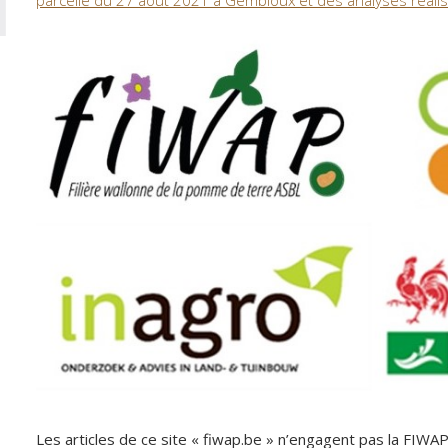
parcelle du 27 août 2021 à Gembloux et des analyses réali
Les articles de ce site « fiwap.be » n’engagent pas la FIWA