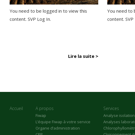
You need to be logged in to view this
You need to b
content. SVP Log In.
content. SVP
Lire la suite >
Accueil
A propos
Services
Fiwap
Analyse isolatio
L’équipe Fiwap à votre service
Analyses laborat
Organe d’administration
Chlorophyllomèt
CPP
Cloisonnement de