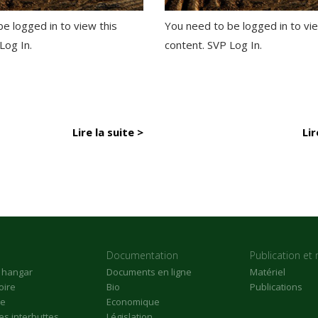
e logged in to view this
You need to be logged in to vie
 Log In.
content. SVP Log In.
Lire la suite >
Lir
Documentation
Publication et 
n hangar
Documents en ligne
Matériel
oire
Bio
Publications
re
Economique
s interbuttes
Législation