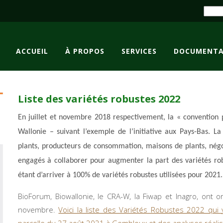
ACCUEIL
À PROPOS
SERVICES
DOCUMENTA
Liste des variétés robustes 2022
En juillet et novembre 2018 respectivement, la « convention 
Wallonie – suivant l’exemple de l’initiative aux Pays-Bas. La
plants, producteurs de consommation, maisons de plants, négoc
engagés à collaborer pour augmenter la part des variétés rob
étant d’arriver à 100% de variétés robustes utilisées pour 2021
BioForum, Biowallonie, le CRA-W, la Fiwap et Inagro, ont
novembre.
Voici la liste des Variétés Robustes 2022 qu