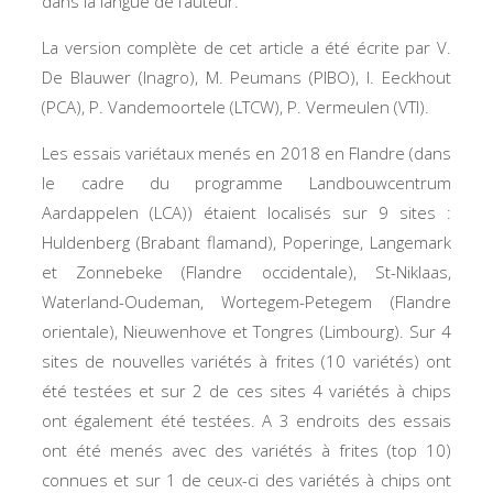
dans la langue de l’auteur.
La version complète de cet article a été écrite par V.
De Blauwer (Inagro), M. Peumans (PIBO), I. Eeckhout
(PCA), P. Vandemoortele (LTCW), P. Vermeulen (VTI).
Les essais variétaux menés en 2018 en Flandre (dans
le cadre du programme Landbouwcentrum
Aardappelen (LCA)) étaient localisés sur 9 sites :
Huldenberg (Brabant flamand), Poperinge, Langemark
et Zonnebeke (Flandre occidentale), St-Niklaas,
Waterland-Oudeman, Wortegem-Petegem (Flandre
orientale), Nieuwenhove et Tongres (Limbourg). Sur 4
sites de nouvelles variétés à frites (10 variétés) ont
été testées et sur 2 de ces sites 4 variétés à chips
ont également été testées. A 3 endroits des essais
ont été menés avec des variétés à frites (top 10)
connues et sur 1 de ceux-ci des variétés à chips ont